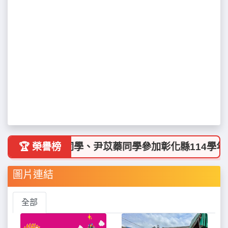
喜 五甲：洪萱媃同學、尹苡蓁同學參加彰化縣114學年度
🏆 榮譽榜
圖片連結
全部