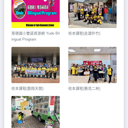
育德國小雙語資源網 Yude Bil
校本課程{走讀外竹}
ingual Program
校本課程{藝翔天開}
校本課程{蕎見二林}