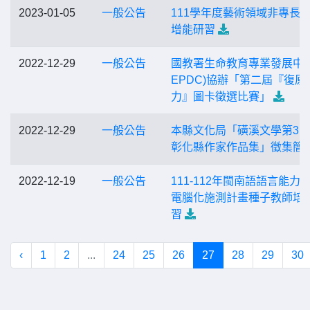
2023-01-05
一般公告
111學年度藝術領域非專長
增能研習
2022-12-29
一般公告
國教署生命教育專業發展中心
EPDC)協辦「第二屆『復原
力』圖卡徵選比賽」
2022-12-29
一般公告
本縣文化局「磺溪文學第31輯
彰化縣作家作品集」徵集簡
2022-12-19
一般公告
111-112年閩南語語言能力
電腦化施測計畫種子教師培
習
‹
1
2
...
24
25
26
27
28
29
30