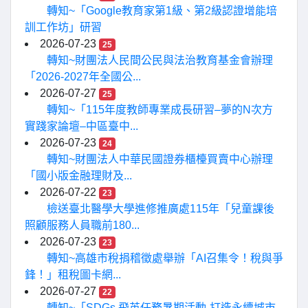
轉知~「Google教育家第1級、第2級認證增能培
訓工作坊」研習
2026-07-23
25
轉知~財團法人民間公民與法治教育基金會辦理
「2026-2027年全國公...
2026-07-27
25
轉知~「115年度教師專業成長研習–夢的N次方
實踐家論壇–中區臺中...
2026-07-23
24
轉知~財團法人中華民國證券櫃檯買賣中心辦理
「國小版金融理財及...
2026-07-22
23
檢送臺北醫學大學進修推廣處115年「兒童課後
照顧服務人員職前180...
2026-07-23
23
轉知~高雄市稅捐稽徵處舉辦「AI召集令！稅與爭
鋒！」租稅圖卡網...
2026-07-27
22
轉知~「SDGs 飛英任務暑期活動-打造永續城市