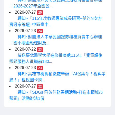
「2026-2027年全國公...
2026-07-27
25
轉知~「115年度教師專業成長研習–夢的N次方
實踐家論壇–中區臺中...
2026-07-23
24
轉知~財團法人中華民國證券櫃檯買賣中心辦理
「國小版金融理財及...
2026-07-22
23
檢送臺北醫學大學進修推廣處115年「兒童課後
照顧服務人員職前180...
2026-07-23
23
轉知~高雄市稅捐稽徵處舉辦「AI召集令！稅與爭
鋒！」租稅圖卡網...
2026-07-27
22
轉知~「SDGs 飛英任務暑期活動-打造永續城市
藍圖」活動辦法1份