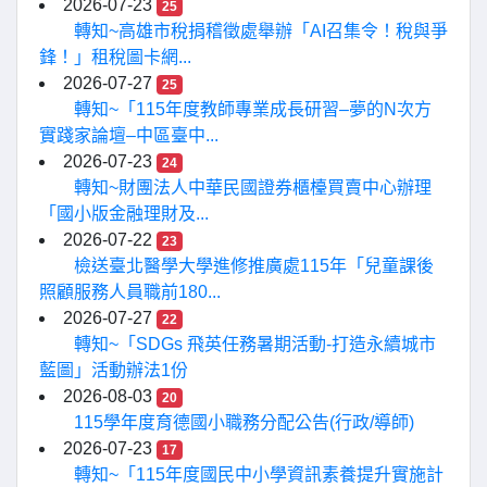
2026-07-23
25
轉知~高雄市稅捐稽徵處舉辦「AI召集令！稅與爭
鋒！」租稅圖卡網...
2026-07-27
25
轉知~「115年度教師專業成長研習–夢的N次方
實踐家論壇–中區臺中...
2026-07-23
24
轉知~財團法人中華民國證券櫃檯買賣中心辦理
「國小版金融理財及...
2026-07-22
23
檢送臺北醫學大學進修推廣處115年「兒童課後
照顧服務人員職前180...
2026-07-27
22
轉知~「SDGs 飛英任務暑期活動-打造永續城市
藍圖」活動辦法1份
2026-08-03
20
115學年度育德國小職務分配公告(行政/導師)
2026-07-23
17
轉知~「115年度國民中小學資訊素養提升實施計