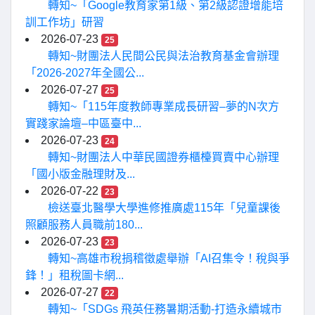
轉知~「Google教育家第1級、第2級認證增能培
訓工作坊」研習
2026-07-23
25
轉知~財團法人民間公民與法治教育基金會辦理
「2026-2027年全國公...
2026-07-27
25
轉知~「115年度教師專業成長研習–夢的N次方
實踐家論壇–中區臺中...
2026-07-23
24
轉知~財團法人中華民國證券櫃檯買賣中心辦理
「國小版金融理財及...
2026-07-22
23
檢送臺北醫學大學進修推廣處115年「兒童課後
照顧服務人員職前180...
2026-07-23
23
轉知~高雄市稅捐稽徵處舉辦「AI召集令！稅與爭
鋒！」租稅圖卡網...
2026-07-27
22
轉知~「SDGs 飛英任務暑期活動-打造永續城市