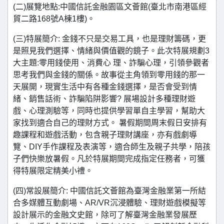
(二)展覽地點:中國信託金融園區文薈館(臺北市南港區經
貿二路168號A棟1樓)。
(三)特展簡介: 金錢不只是交易工具，也是理財籌碼，更
是照見我們選擇、情緒與價值觀的鏡子。此次特展規劃3
大主題:零用錢使用、消費心 理、詐騙心理，引領參觀者
思考我們與金錢的關係。故事從主角領到零用錢的那一
天展開，現實生活中有各種金錢選擇，是否會受到情
緒、銷售話術、詐騙陷阱影響? 展場設計多種理財遊
戲、心理測驗等，同時也提供學習單自主學習，幫助大
家找到適合自己的理財方式。 暑假期間周末假日安排有
趣課程和遊戲活動，包含親子理財講座，亦有戲劇導
覽、DIY手作課程及表演等，適合師生及親子共學，陪孩
子們快樂放暑假。凡於特展期間完成指定任務者，可獲
得特展限定精美小禮。
(四)常設展簡介: 中國信託文薈館為臺灣金融業第一所結
合多媒體互動劇場、AR/VR沉浸體驗、理財遊戲模擬等
設計展示的金融文史館，除可了解臺灣金融業發展歷