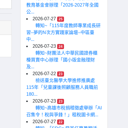
教育基金會辦理「2026-2027年全國
公...
2026-07-27
25
轉知~「115年度教師專業成長研
習–夢的N次方實踐家論壇–中區臺
中...
2026-07-23
24
轉知~財團法人中華民國證券櫃
檯買賣中心辦理「國小版金融理財
及...
2026-07-22
23
檢送臺北醫學大學進修推廣處
115年「兒童課後照顧服務人員職前
180...
2026-07-23
23
轉知~高雄市稅捐稽徵處舉辦「AI
召集令！稅與爭鋒！」租稅圖卡網...
2026-07-27
22