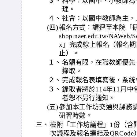
３、
科學：以國中、小教師為
理。
４、
社會：以國中教師為主，
(四)
報名方式：請逕至本院「研習及活
shop.naer.edu.tw/NAWeb/S
x」完成線上報名（報名期間
止）。
１、
名額有限，在職教師優先
錄取。
２、
完成報名表填寫後，系統
３、
錄取者將於114年11月
者恕不另行通知。
(五)
參加本工作坊交通與課務
研習時數。
三、
檢附「工作坊議程」1份（含
次議程及報名連結及QRCode