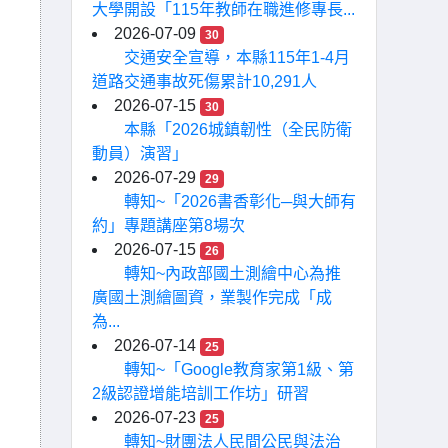
大學開設「115年教師在職進修專長...
2026-07-09
30
交通安全宣導，本縣115年1-4月
道路交通事故死傷累計10,291人
2026-07-15
30
本縣「2026城鎮韌性（全民防衛
動員）演習」
2026-07-29
29
轉知~「2026書香彰化─與大師有
約」專題講座第8場次
2026-07-15
26
轉知~內政部國土測繪中心為推
廣國土測繪圖資，業製作完成「成
為...
2026-07-14
25
轉知~「Google教育家第1級、第
2級認證增能培訓工作坊」研習
2026-07-23
25
轉知~財團法人民間公民與法治