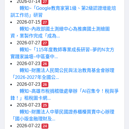
2026-07-14
27
轉知~「Google教育家第1級、第2級認證增能培
訓工作坊」研習
2026-07-15
27
轉知~內政部國土測繪中心為推廣國土測繪圖
資，業製作完成「成為...
2026-07-27
27
轉知~「115年度教師專業成長研習–夢的N次方
實踐家論壇–中區臺中...
2026-07-23
26
轉知~財團法人民間公民與法治教育基金會辦理
「2026-2027年全國公...
2026-07-23
26
轉知~高雄市稅捐稽徵處舉辦「AI召集令！稅與爭
鋒！」租稅圖卡網...
2026-07-23
25
轉知~財團法人中華民國證券櫃檯買賣中心辦理
「國小版金融理財及...
2026-07-22
24