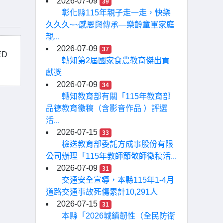
2026-07-09
39
彰化縣115年親子走一走，快樂
久久久~~感恩與傳承—樂齡童軍家庭
親...
2026-07-09
37
ED
轉知第2屆國家食農教育傑出貢
獻獎
2026-07-09
34
轉知教育部有關「115年教育部
品德教育徵稿（含影音作品 ）評選
活...
2026-07-15
33
檢送教育部委託方成事股份有限
公司辦理「115年教師節敬師徵稿活...
2026-07-09
31
交通安全宣導，本縣115年1-4月
道路交通事故死傷累計10,291人
2026-07-15
31
本縣「2026城鎮韌性（全民防衛