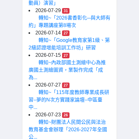
動員）演習」
2026-07-29
31
轉知~「2026書香彰化─與大師有
約」專題講座第8場次
2026-07-14
27
轉知~「Google教育家第1級、第
2級認證增能培訓工作坊」研習
2026-07-15
27
轉知~內政部國土測繪中心為推
廣國土測繪圖資，業製作完成「成
為...
2026-07-27
27
轉知~「115年度教師專業成長研
習–夢的N次方實踐家論壇–中區臺
中...
2026-07-23
26
轉知~財團法人民間公民與法治
教育基金會辦理「2026-2027年全國
公...