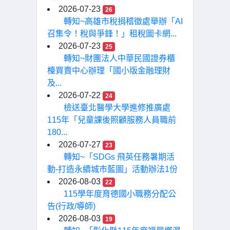
2026-07-23
26
轉知~高雄市稅捐稽徵處舉辦「AI
召集令！稅與爭鋒！」租稅圖卡網...
2026-07-23
25
轉知~財團法人中華民國證券櫃
檯買賣中心辦理「國小版金融理財
及...
2026-07-22
24
檢送臺北醫學大學進修推廣處
115年「兒童課後照顧服務人員職前
180...
2026-07-27
23
轉知~「SDGs 飛英任務暑期活
動-打造永續城市藍圖」活動辦法1份
2026-08-03
22
115學年度育德國小職務分配公
告(行政/導師)
2026-08-03
19