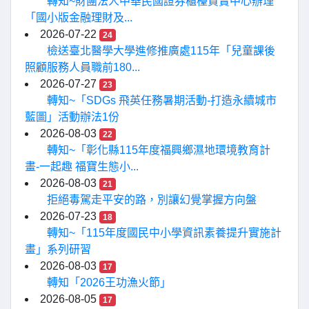
轉知~財團法人中華民國證券櫃檯買賣中心辦理
「國小版金融理財及...
2026-07-22
24
檢送臺北醫學大學進修推廣處115年「兒童課後
照顧服務人員職前180...
2026-07-27
23
轉知~「SDGs 飛英任務暑期活動-打造永續城市
藍圖」活動辦法1份
2026-08-03
22
轉知~「彰化縣115年度福興鄉濕地環境教育計
畫-一起趣 福寶生態小...
2026-08-03
21
拒絕毒駕走平安的路，別讓幻覺掌握方向盤
2026-07-23
18
轉知~「115年度國民中小學資訊素養提升實施計
畫」系列研習
2026-08-03
17
轉知「2026王功漁火節」
2026-08-05
17