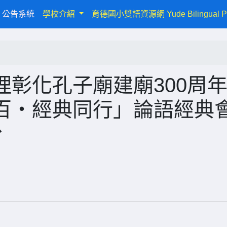
urrent)
公告系統
學校介紹
育德國小雙語資源網 Yude Bilingual P
彰化孔子廟建廟300周
百・經典同行」論語經典
份