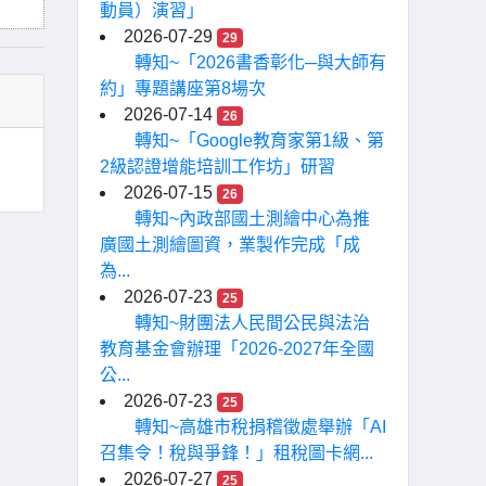
動員）演習」
2026-07-29
29
轉知~「2026書香彰化─與大師有
約」專題講座第8場次
2026-07-14
26
轉知~「Google教育家第1級、第
2級認證增能培訓工作坊」研習
2026-07-15
26
轉知~內政部國土測繪中心為推
廣國土測繪圖資，業製作完成「成
為...
2026-07-23
25
轉知~財團法人民間公民與法治
教育基金會辦理「2026-2027年全國
公...
2026-07-23
25
轉知~高雄市稅捐稽徵處舉辦「AI
召集令！稅與爭鋒！」租稅圖卡網...
2026-07-27
25