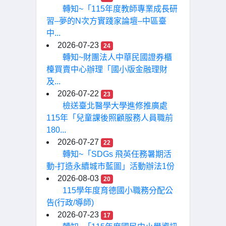
轉知~「115年度教師專業成長研
習–夢的N次方實踐家論壇–中區臺
中...
2026-07-23
24
轉知~財團法人中華民國證券櫃
檯買賣中心辦理「國小版金融理財
及...
2026-07-22
23
檢送臺北醫學大學進修推廣處
115年「兒童課後照顧服務人員職前
180...
2026-07-27
22
轉知~「SDGs 飛英任務暑期活
動-打造永續城市藍圖」活動辦法1份
2026-08-03
20
115學年度育德國小職務分配公
告(行政/導師)
2026-07-23
17