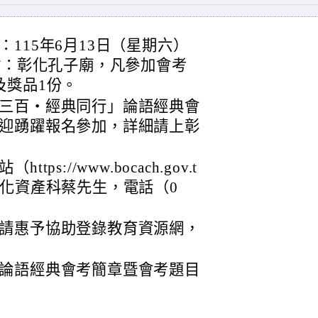
115年6月13日（星期六）
點：彰化孔子廟，凡參加會考
及獎品1份。
三百・經典同行」論語經典會
迎踴躍報名參加，詳細請上彰
s://www.bocach.gov.t
文化資產科蔡先生，電話（0
請惠予協助登錄教育資源網，
論語經典會考簡章暨會考題目