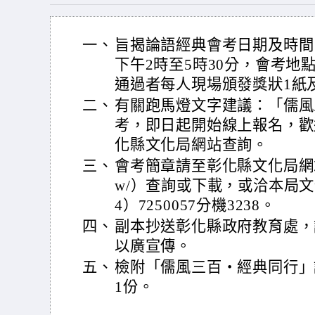
一、
旨揭論語經典會考日期及時間：
下午2時至5時30分，會考地
通過者每人現場頒發獎狀1紙
二、
有關跑馬燈文字建議：「儒風
考，即日起開始線上報名，歡
化縣文化局網站查詢。
三、
會考簡章請至彰化縣文化局網站（http
w/）查詢或下載，或洽本局
4）7250057分機3238。
四、
副本抄送彰化縣政府教育處，
以廣宣傳。
五、
檢附「儒風三百・經典同行」
1份。