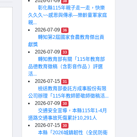
2026-07-09
38
彰化縣115年親子走一走，快樂
久久久~~感恩與傳承—樂齡童軍家庭
親...
2026-07-09
36
轉知第2屆國家食農教育傑出貢
獻獎
2026-07-09
33
轉知教育部有關「115年教育部
品德教育徵稿（含影音作品 ）評選
活...
2026-07-15
31
檢送教育部委託方成事股份有限
公司辦理「115年教師節敬師徵稿活...
2026-07-09
30
交通安全宣導，本縣115年1-4月
道路交通事故死傷累計10,291人
2026-07-15
30
本縣「2026城鎮韌性（全民防衛