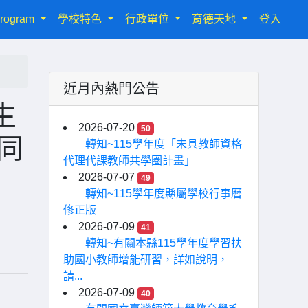
rogram
學校特色
行政單位
育德天地
登入
近月內熱門公告
生
2026-07-20
50
同
轉知~115學年度「未具教師資格
代理代課教師共學圈計畫」
2026-07-07
49
轉知~115學年度縣屬學校行事曆
修正版
2026-07-09
41
轉知~有關本縣115學年度學習扶
助國小教師增能研習，詳如說明，
請...
2026-07-09
40