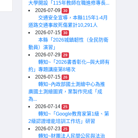
大學開設「115年教師在職進修專長...
2026-07-09
30
交通安全宣導，本縣115年1-4月
道路交通事故死傷累計10,291人
2026-07-15
30
本縣「2026城鎮韌性（全民防衛
動員）演習」
2026-07-29
29
轉知~「2026書香彰化─與大師有
約」專題講座第8場次
2026-07-15
26
轉知~內政部國土測繪中心為推
廣國土測繪圖資，業製作完成「成
為...
2026-07-14
25
轉知~「Google教育家第1級、第
2級認證增能培訓工作坊」研習
2026-07-23
25
轉知~財團法人民間公民與法治