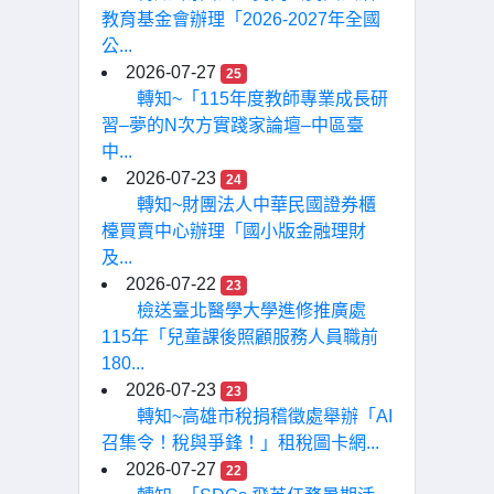
教育基金會辦理「2026-2027年全國
公...
2026-07-27
25
轉知~「115年度教師專業成長研
習–夢的N次方實踐家論壇–中區臺
中...
2026-07-23
24
轉知~財團法人中華民國證券櫃
檯買賣中心辦理「國小版金融理財
及...
2026-07-22
23
檢送臺北醫學大學進修推廣處
115年「兒童課後照顧服務人員職前
180...
2026-07-23
23
轉知~高雄市稅捐稽徵處舉辦「AI
召集令！稅與爭鋒！」租稅圖卡網...
2026-07-27
22