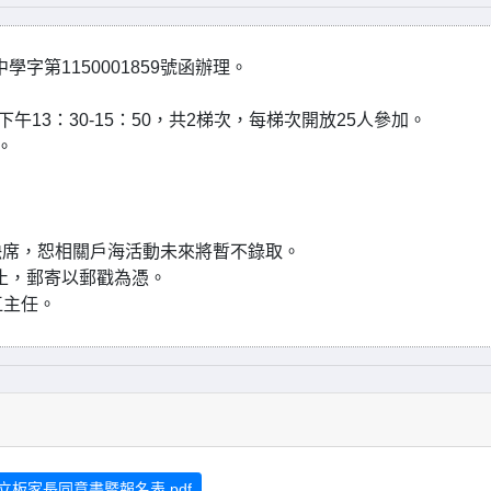
字第1150001859號函辦理。
，下午13：30-15：50，共2梯次，每梯次開放25人參加。
。
缺席，恕相關戶海活動未來將暫不錄取。
）止，郵寄以郵戳為憑。
江主任。
立板家長同意書暨報名表.pdf