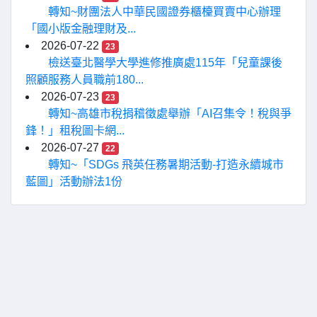
轉知~財團法人中華民國證券櫃檯買賣中心辦理
「國小版金融理財及...
2026-07-22
23
檢送臺北醫學大學進修推廣處115年「兒童課後
照顧服務人員職前180...
2026-07-23
23
轉知~高雄市稅捐稽徵處舉辦「AI召集令！稅與爭
鋒！」租稅圖卡網...
2026-07-27
22
轉知~「SDGs 飛英任務暑期活動-打造永續城市
藍圖」活動辦法1份