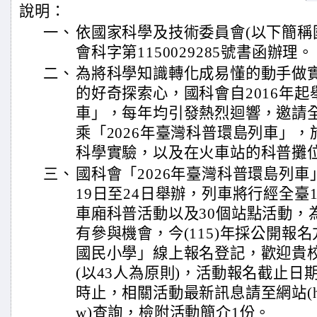
說明：
一、
依國家科學及技術委員會(以下簡稱國
會科字第1150029285號書函辦理。
二、
為將科學知識轉化成易懂的動手做
的好奇探索心，國科會自2016年
車」，每年均引發熱烈迴響，邀請全
乘「2026年臺灣科普環島列車」
科學實驗，以及在火車站的科普攤
三、
國科會「2026年臺灣科普環島列車」
19日至24日舉辦，列車將行經全臺
車廂科普活動以及30個站點活動，
有參與機會，今(115)年採公開報
國民小學」線上報名登記，歡迎貴
(以43人為原則)，活動報名截止日期為
時止，相關活動最新訊息請至網站(https://a
w)查詢，檢附活動簡介1份。