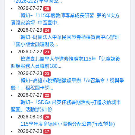
「2026-2027年全國公...
2026-07-27
25
轉知~「115年度教師專業成長研習–夢的N次方
實踐家論壇–中區臺中...
2026-07-23
24
轉知~財團法人中華民國證券櫃檯買賣中心辦理
「國小版金融理財及...
2026-07-22
23
檢送臺北醫學大學進修推廣處115年「兒童課後
照顧服務人員職前180...
2026-07-23
23
轉知~高雄市稅捐稽徵處舉辦「AI召集令！稅與爭
鋒！」租稅圖卡網...
2026-07-27
22
轉知~「SDGs 飛英任務暑期活動-打造永續城市
藍圖」活動辦法1份
2026-08-03
20
115學年度育德國小職務分配公告(行政/導師)
2026-07-23
17