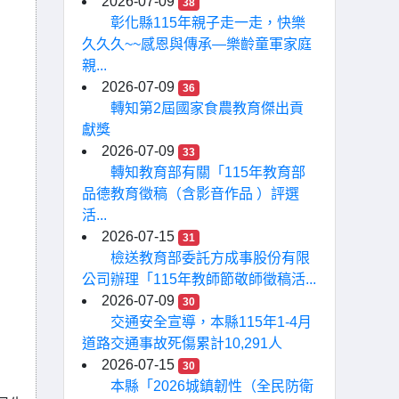
2026-07-09
38
彰化縣115年親子走一走，快樂
久久久~~感恩與傳承—樂齡童軍家庭
親...
2026-07-09
36
轉知第2屆國家食農教育傑出貢
獻獎
2026-07-09
33
轉知教育部有關「115年教育部
品德教育徵稿（含影音作品 ）評選
活...
2026-07-15
31
檢送教育部委託方成事股份有限
公司辦理「115年教師節敬師徵稿活...
2026-07-09
30
交通安全宣導，本縣115年1-4月
道路交通事故死傷累計10,291人
2026-07-15
30
本縣「2026城鎮韌性（全民防衛