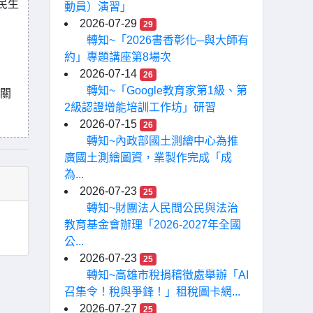
民生
動員）演習」
2026-07-29
29
轉知~「2026書香彰化─與大師有
約」專題講座第8場次
2026-07-14
26
轉知~「Google教育家第1級、第
相關
2級認證增能培訓工作坊」研習
2026-07-15
26
轉知~內政部國土測繪中心為推
廣國土測繪圖資，業製作完成「成
為...
2026-07-23
25
轉知~財團法人民間公民與法治
教育基金會辦理「2026-2027年全國
公...
2026-07-23
25
轉知~高雄市稅捐稽徵處舉辦「AI
召集令！稅與爭鋒！」租稅圖卡網...
2026-07-27
25