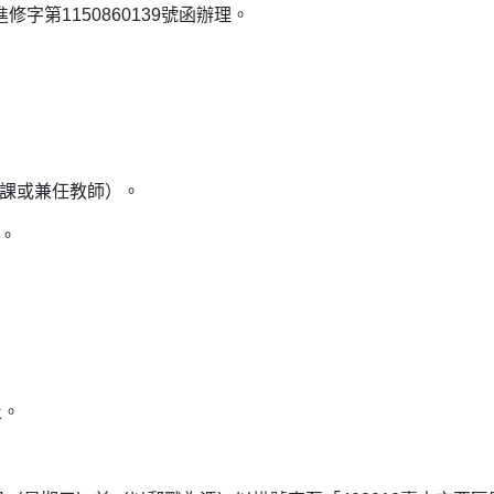
字第1150860139號函辦理。
代課或兼任教師）。
。
止。