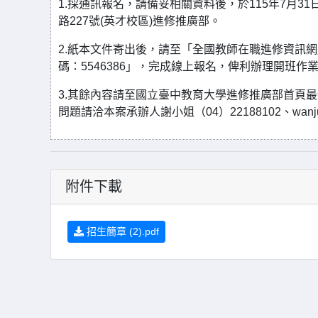
1.採通訊報名，請備妥相關資料後，於115年7月3
路227號(英才校區)進修推廣部。
2.紙本文件寄出後，請至「全國教師在職進修資訊網
碼：5546386」，完成線上報名，俾利辦理開班作
3.其餘內容請至國立臺中教育大學進修推廣部首頁最新消息下載
問題請洽本案承辦人謝小姐（04）22188102、wanjung@m
附件下載
招生簡章 (2).pdf