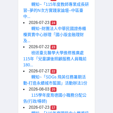
轉知~「115年度教師專業成長研
習–夢的N次方實踐家論壇–中區臺
中...
2026-07-23
24
轉知~財團法人中華民國證券櫃
檯買賣中心辦理「國小版金融理財
及...
2026-07-22
23
檢送臺北醫學大學進修推廣處
115年「兒童課後照顧服務人員職前
180...
2026-07-27
22
轉知~「SDGs 飛英任務暑期活
動-打造永續城市藍圖」活動辦法1份
2026-08-03
20
115學年度育德國小職務分配公
告(行政/導師)
2026-07-23
17