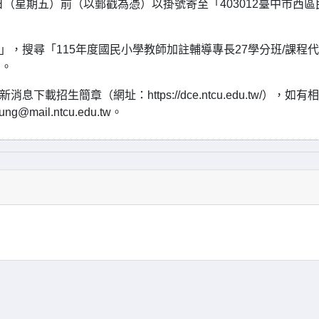
1日（星期五）前（以郵戳為憑）以掛號寄至「403012臺中市西區
」，搜尋「115年度國民小學教師加註輔導專長27學分班/課程代
業。
招生簡章（網址：https://dce.ntcu.edu.tw/），如有
ail.ntcu.edu.tw。