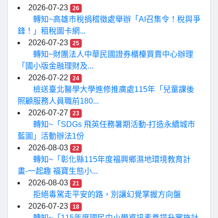
2026-07-23
26
轉知~高雄市稅捐稽徵處舉辦「AI召集令！稅與爭
鋒！」租稅圖卡網...
2026-07-23
25
轉知~財團法人中華民國證券櫃檯買賣中心辦理
「國小版金融理財及...
2026-07-22
24
檢送臺北醫學大學進修推廣處115年「兒童課後
照顧服務人員職前180...
2026-07-27
23
轉知~「SDGs 飛英任務暑期活動-打造永續城市
藍圖」活動辦法1份
2026-08-03
22
轉知~「彰化縣115年度福興鄉濕地環境教育計
畫-一起趣 福寶生態小...
2026-08-03
21
拒絕毒駕走平安的路，別讓幻覺掌握方向盤
2026-07-23
18
轉知~「115年度國民中小學資訊素養提升實施計