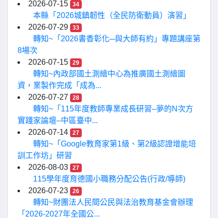
2026-07-15
34
本縣「2026城鎮韌性（全民防衛動員）演習」
2026-07-29
33
轉知~「2026書香彰化─與大師有約」專題講座第
8場次
2026-07-15
29
轉知~內政部國土測繪中心為推廣國土測繪圖
資，業製作完成「成為...
2026-07-27
28
轉知~「115年度教師專業成長研習–夢的N次方
實踐家論壇–中區臺中...
2026-07-14
27
轉知~「Google教育家第1級、第2級認證增能培
訓工作坊」研習
2026-08-03
27
115學年度育德國小職務分配公告(行政/導師)
2026-07-23
26
轉知~財團法人民間公民與法治教育基金會辦理
「2026-2027年全國公...