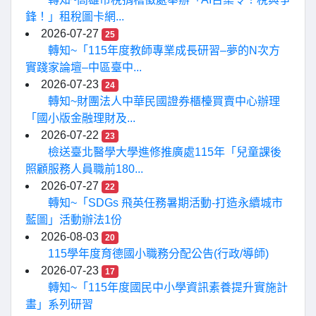
鋒！」租稅圖卡網...
2026-07-27
25
轉知~「115年度教師專業成長研習–夢的N次方
實踐家論壇–中區臺中...
2026-07-23
24
轉知~財團法人中華民國證券櫃檯買賣中心辦理
「國小版金融理財及...
2026-07-22
23
檢送臺北醫學大學進修推廣處115年「兒童課後
照顧服務人員職前180...
2026-07-27
22
轉知~「SDGs 飛英任務暑期活動-打造永續城市
藍圖」活動辦法1份
2026-08-03
20
115學年度育德國小職務分配公告(行政/導師)
2026-07-23
17
轉知~「115年度國民中小學資訊素養提升實施計
畫」系列研習