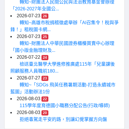
轉知~財團法人民間公民與法治教育基金會辦理
「2026-2027年全國公...
2026-07-23
26
轉知~高雄市稅捐稽徵處舉辦「AI召集令！稅與爭
鋒！」租稅圖卡網...
2026-07-23
25
轉知~財團法人中華民國證券櫃檯買賣中心辦理
「國小版金融理財及...
2026-07-22
24
檢送臺北醫學大學進修推廣處115年「兒童課後
照顧服務人員職前180...
2026-07-27
23
轉知~「SDGs 飛英任務暑期活動-打造永續城市
藍圖」活動辦法1份
2026-08-03
22
115學年度育德國小職務分配公告(行政/導師)
2026-08-03
20
拒絕毒駕走平安的路，別讓幻覺掌握方向盤