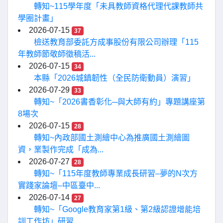
轉知~115學年度「未具教師資格代理代課教師共
學圈計畫」
2026-07-15
37
檢送教育部委託方成事股份有限公司辦理「115
年教師節敬師徵稿活...
2026-07-15
34
本縣「2026城鎮韌性（全民防衛動員）演習」
2026-07-29
33
轉知~「2026書香彰化─與大師有約」專題講座第
8場次
2026-07-15
28
轉知~內政部國土測繪中心為推廣國土測繪圖
資，業製作完成「成為...
2026-07-27
28
轉知~「115年度教師專業成長研習–夢的N次方
實踐家論壇–中區臺中...
2026-07-14
27
轉知~「Google教育家第1級、第2級認證增能培
訓工作坊」研習