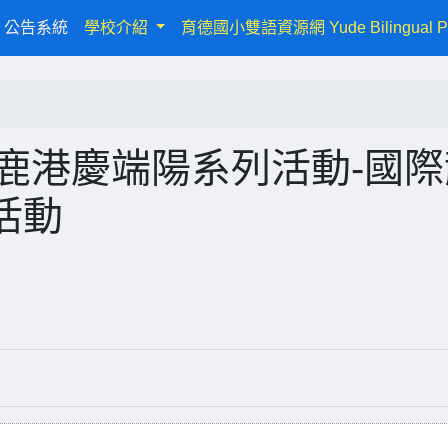
urrent)
公告系統
學校介紹
育德國小雙語資源網 Yude Bilingual P
6鹿港慶端陽系列活動-國
活動