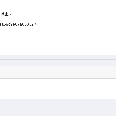
額滿止。
ea69c9e67a85332。