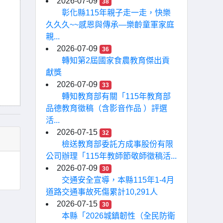
2026-07-09
38
彰化縣115年親子走一走，快樂
久久久~~感恩與傳承—樂齡童軍家庭
親...
2026-07-09
36
轉知第2屆國家食農教育傑出貢
獻獎
2026-07-09
33
轉知教育部有關「115年教育部
品德教育徵稿（含影音作品 ）評選
活...
2026-07-15
32
檢送教育部委託方成事股份有限
公司辦理「115年教師節敬師徵稿活...
2026-07-09
30
交通安全宣導，本縣115年1-4月
道路交通事故死傷累計10,291人
2026-07-15
30
本縣「2026城鎮韌性（全民防衛