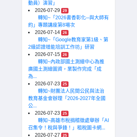
動員）演習」
2026-07-29
29
轉知~「2026書香彰化─與大師有
約」專題講座第8場次
2026-07-14
26
轉知~「Google教育家第1級、第
2級認證增能培訓工作坊」研習
2026-07-15
26
轉知~內政部國土測繪中心為推
廣國土測繪圖資，業製作完成「成
為...
2026-07-23
25
轉知~財團法人民間公民與法治
教育基金會辦理「2026-2027年全國
公...
2026-07-23
25
轉知~高雄市稅捐稽徵處舉辦「AI
召集令！稅與爭鋒！」租稅圖卡網...
2026-07-27
25