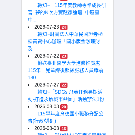
轉知~「115年度教師專業成長研
習–夢的N次方實踐家論壇–中區臺
中...
2026-07-23
24
轉知~財團法人中華民國證券櫃
檯買賣中心辦理「國小版金融理財
及...
2026-07-22
23
檢送臺北醫學大學進修推廣處
115年「兒童課後照顧服務人員職前
180...
2026-07-27
22
轉知~「SDGs 飛英任務暑期活
動-打造永續城市藍圖」活動辦法1份
2026-08-03
20
115學年度育德國小職務分配公
告(行政/導師)
2026-08-03
18