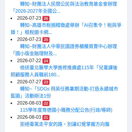
轉知~財團法人民間公民與法治教育基金會辦理
「2026-2027年全國公...
2026-07-23
26
轉知~高雄市稅捐稽徵處舉辦「AI召集令！稅與爭
鋒！」租稅圖卡網...
2026-07-23
25
轉知~財團法人中華民國證券櫃檯買賣中心辦理
「國小版金融理財及...
2026-07-22
24
檢送臺北醫學大學進修推廣處115年「兒童課後
照顧服務人員職前180...
2026-07-27
23
轉知~「SDGs 飛英任務暑期活動-打造永續城市
藍圖」活動辦法1份
2026-08-03
22
115學年度育德國小職務分配公告(行政/導師)
2026-08-03
21
拒絕毒駕走平安的路，別讓幻覺掌握方向盤