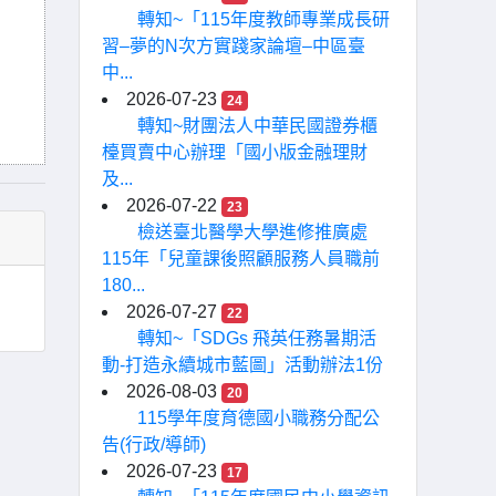
轉知~「115年度教師專業成長研
習–夢的N次方實踐家論壇–中區臺
中...
2026-07-23
24
轉知~財團法人中華民國證券櫃
檯買賣中心辦理「國小版金融理財
及...
2026-07-22
23
檢送臺北醫學大學進修推廣處
115年「兒童課後照顧服務人員職前
180...
2026-07-27
22
轉知~「SDGs 飛英任務暑期活
動-打造永續城市藍圖」活動辦法1份
2026-08-03
20
115學年度育德國小職務分配公
告(行政/導師)
2026-07-23
17