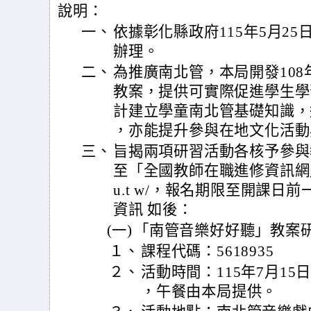
說明：
一、
依據彰化縣政府115年5月25日
辦理。
二、
為推廣南北管，本局開發10
教案，提供可實際促進學生學
計建立學童南北管基礎知識，
，亦能提升參與在地文化活動
三、
旨揭兩項研習活動各核予參與
至「全國教師在職進修資訊網」https:
u.t w/，報名期限至開課
資訊 如後：
(一)
「南管音樂好好聽」教案
１、
課程代碼：5618935
２、
活動時間：115年7月15
，午餐由本局提供。