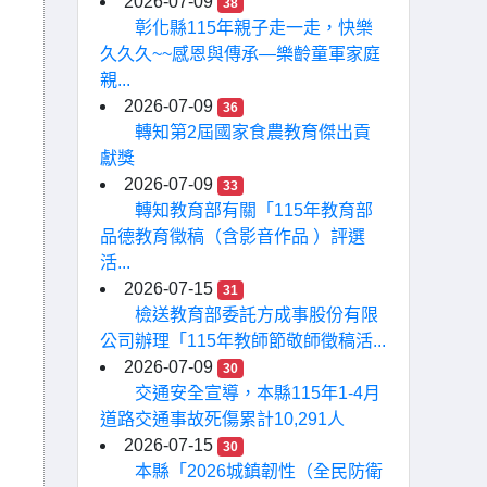
2026-07-09
38
彰化縣115年親子走一走，快樂
久久久~~感恩與傳承—樂齡童軍家庭
親...
2026-07-09
36
轉知第2屆國家食農教育傑出貢
獻獎
2026-07-09
33
轉知教育部有關「115年教育部
品德教育徵稿（含影音作品 ）評選
活...
2026-07-15
31
檢送教育部委託方成事股份有限
公司辦理「115年教師節敬師徵稿活...
2026-07-09
30
交通安全宣導，本縣115年1-4月
道路交通事故死傷累計10,291人
2026-07-15
30
本縣「2026城鎮韌性（全民防衛