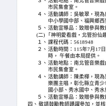
３、
活動地點：南北管音樂戲曲
市民集會室。
４、
活動講師：吳敏翠，現為
中小學國中部、福興鄉西
５、
活動宣導品：致贈參與教
(二)
「神明愛看戲‧北管扮仙
１、
課程代碼：5618948
２、
活動時間：115年7月17
時， 午餐由本局提供。
３、
活動地點：南北管音樂戲曲
市民集會室。
４、
活動講師：陳柔樺，現為
樂團主唱，彰化縣立青少
國小部、秀水國中、秀水
５、
活動宣導品：致贈參與教
四、
敬請鼓勵教師踴躍參加，並核