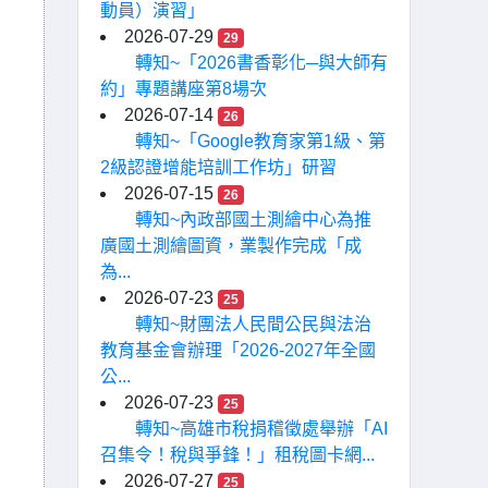
動員）演習」
2026-07-29
29
轉知~「2026書香彰化─與大師有
約」專題講座第8場次
2026-07-14
26
轉知~「Google教育家第1級、第
2級認證增能培訓工作坊」研習
2026-07-15
26
轉知~內政部國土測繪中心為推
廣國土測繪圖資，業製作完成「成
為...
2026-07-23
25
轉知~財團法人民間公民與法治
教育基金會辦理「2026-2027年全國
公...
2026-07-23
25
轉知~高雄市稅捐稽徵處舉辦「AI
召集令！稅與爭鋒！」租稅圖卡網...
2026-07-27
25