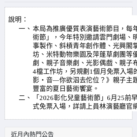
說明：
一、
本局為推廣優質表演藝術節目，每
術節」，今年特別邀請雲門劇場、
事製作、斜槓青年創作體、光興閣
坊、米特動物樂園及萍蓬草劇團等
劇、親子音樂劇、光影偶戲、親子
4檔工作坊，另規劃1個月免票入場
影・音—你欲泅去佗位？》親子主
豐富的夏日藝術饗宴。
二、
「2026彰化兒童藝術節」6月25前早
式免票入場，詳請上員林演藝廳官
近月內熱門公告