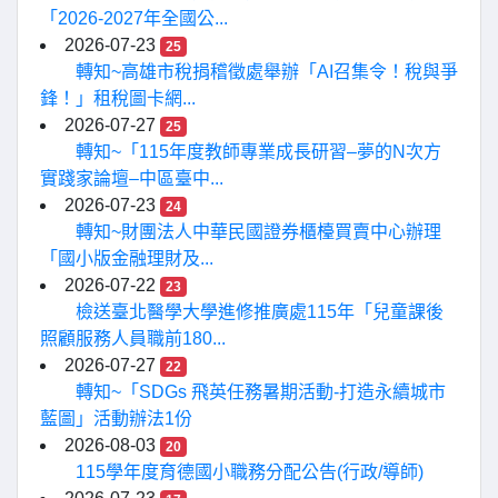
「2026-2027年全國公...
2026-07-23
25
轉知~高雄市稅捐稽徵處舉辦「AI召集令！稅與爭
鋒！」租稅圖卡網...
2026-07-27
25
轉知~「115年度教師專業成長研習–夢的N次方
實踐家論壇–中區臺中...
2026-07-23
24
轉知~財團法人中華民國證券櫃檯買賣中心辦理
「國小版金融理財及...
2026-07-22
23
檢送臺北醫學大學進修推廣處115年「兒童課後
照顧服務人員職前180...
2026-07-27
22
轉知~「SDGs 飛英任務暑期活動-打造永續城市
藍圖」活動辦法1份
2026-08-03
20
115學年度育德國小職務分配公告(行政/導師)