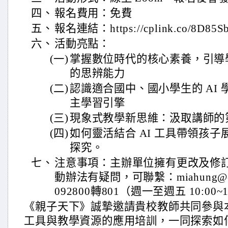
四、
報名費用：免費
五、
報名連結：https://cplink.co/8D85S
六、
活動亮點：
(一)
掌握數位時代的核心素養，引導
的思辨能力
(二)
認識適合國中、國小學生的 AI
主學習引擎
(三)
現象式教學新思維：汲取講師的第
(四)
如何靈活結合 AI 工具帶領孩子
探究。
七、
注意事項：主辦單位擁有更改及修
動辦法有疑問，可聯繫：miahung@cw.
092800轉801（週一至週五 10:00~1
《親子天下》誠摯邀請貴校教師共同參與本
工具與教學資源的應用培訓，一同探索如何