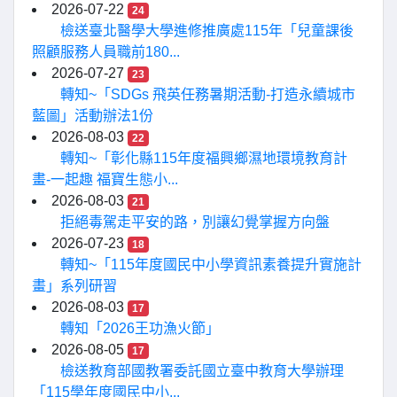
2026-07-22
24
檢送臺北醫學大學進修推廣處115年「兒童課後
照顧服務人員職前180...
2026-07-27
23
轉知~「SDGs 飛英任務暑期活動-打造永續城市
藍圖」活動辦法1份
2026-08-03
22
轉知~「彰化縣115年度福興鄉濕地環境教育計
畫-一起趣 福寶生態小...
2026-08-03
21
拒絕毒駕走平安的路，別讓幻覺掌握方向盤
2026-07-23
18
轉知~「115年度國民中小學資訊素養提升實施計
畫」系列研習
2026-08-03
17
轉知「2026王功漁火節」
2026-08-05
17
檢送教育部國教署委託國立臺中教育大學辦理
「115學年度國民中小...