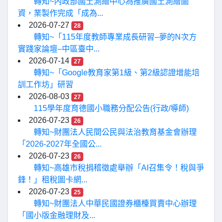
轉知~內政部國土測繪中心為推廣國土測繪圖
資，業製作完成「成為...
2026-07-27
28
轉知~「115年度教師專業成長研習–夢的N次方
實踐家論壇–中區臺中...
2026-07-14
27
轉知~「Google教育家第1級、第2級認證增能培
訓工作坊」研習
2026-08-03
27
115學年度育德國小職務分配公告(行政/導師)
2026-07-23
26
轉知~財團法人民間公民與法治教育基金會辦理
「2026-2027年全國公...
2026-07-23
26
轉知~高雄市稅捐稽徵處舉辦「AI召集令！稅與爭
鋒！」租稅圖卡網...
2026-07-23
25
轉知~財團法人中華民國證券櫃檯買賣中心辦理
「國小版金融理財及...