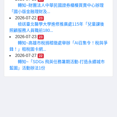
轉知~財團法人中華民國證券櫃檯買賣中心辦理
「國小版金融理財及...
2026-07-22
23
檢送臺北醫學大學進修推廣處115年「兒童課後
照顧服務人員職前180...
2026-07-23
23
轉知~高雄市稅捐稽徵處舉辦「AI召集令！稅與爭
鋒！」租稅圖卡網...
2026-07-27
22
轉知~「SDGs 飛英任務暑期活動-打造永續城市
藍圖」活動辦法1份