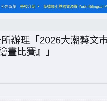
urrent)
公告系統
學校介紹
育德國小雙語資源網 Yude Bilingual P
所辦理「2026大潮藝文
小繪畫比賽』」