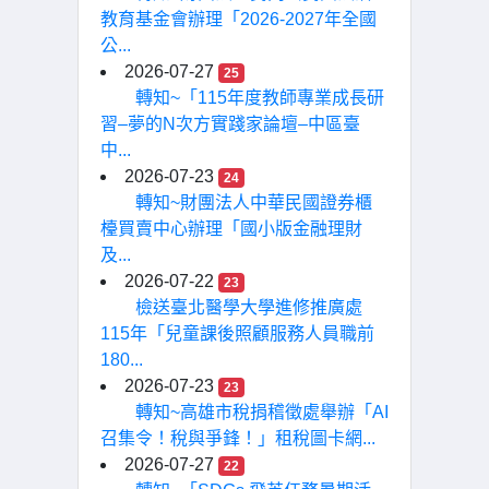
教育基金會辦理「2026-2027年全國
公...
2026-07-27
25
轉知~「115年度教師專業成長研
習–夢的N次方實踐家論壇–中區臺
中...
2026-07-23
24
轉知~財團法人中華民國證券櫃
檯買賣中心辦理「國小版金融理財
及...
2026-07-22
23
檢送臺北醫學大學進修推廣處
115年「兒童課後照顧服務人員職前
180...
2026-07-23
23
轉知~高雄市稅捐稽徵處舉辦「AI
召集令！稅與爭鋒！」租稅圖卡網...
2026-07-27
22