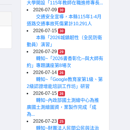
大學開設「115年教師在職進修專長...
2026-07-09
30
交通安全宣導，本縣115年1-4月
道路交通事故死傷累計10,291人
2026-07-15
30
本縣「2026城鎮韌性（全民防衛
動員）演習」
2026-07-29
29
轉知~「2026書香彰化─與大師有
約」專題講座第8場次
2026-07-14
26
轉知~「Google教育家第1級、第
2級認證增能培訓工作坊」研習
2026-07-15
26
轉知~內政部國土測繪中心為推
廣國土測繪圖資，業製作完成「成
為...
2026-07-23
25
轉知~財團法人民間公民與法治