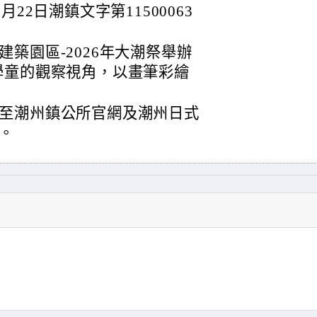
22日潮鎮文字第11500063
築園區-2026年大潮祭舉辦
學童的觀察視角，以畫筆彩繪
至潮州鎮公所官網及潮州日式
。