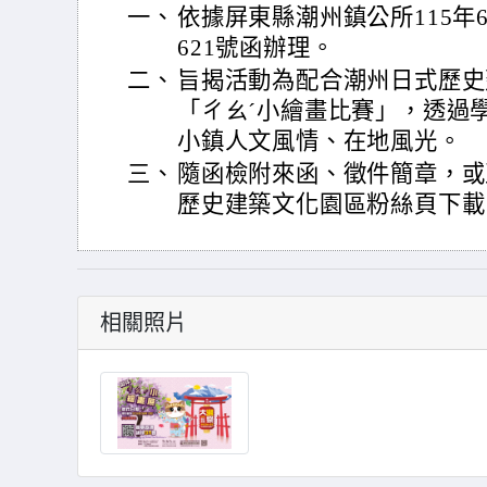
一、
依據屏東縣潮州鎮公所115年6月
621號函辦理。
二、
旨揭活動為配合潮州日式歷史建
「ㄔㄠˊ小繪畫比賽」，透過
小鎮人文風情、在地風光。
三、
隨函檢附來函、徵件簡章，或
歷史建築文化園區粉絲頁下載
相關照片