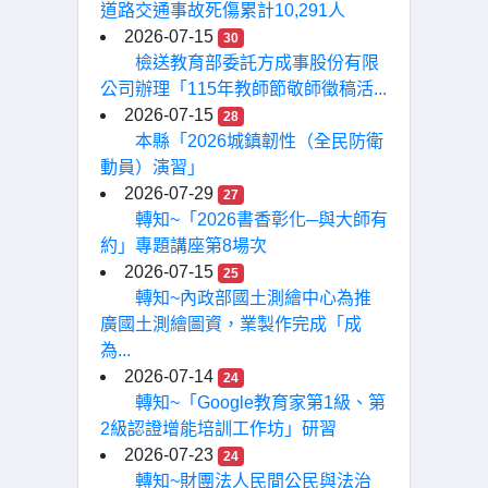
道路交通事故死傷累計10,291人
2026-07-15
30
檢送教育部委託方成事股份有限
公司辦理「115年教師節敬師徵稿活...
2026-07-15
28
本縣「2026城鎮韌性（全民防衛
動員）演習」
2026-07-29
27
轉知~「2026書香彰化─與大師有
約」專題講座第8場次
2026-07-15
25
轉知~內政部國土測繪中心為推
廣國土測繪圖資，業製作完成「成
為...
2026-07-14
24
轉知~「Google教育家第1級、第
2級認證增能培訓工作坊」研習
2026-07-23
24
轉知~財團法人民間公民與法治