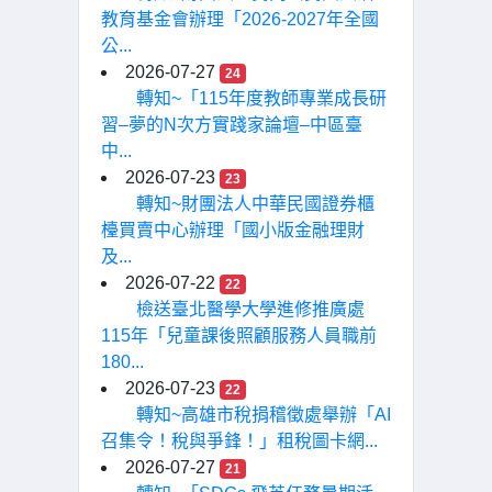
教育基金會辦理「2026-2027年全國
公...
2026-07-27
24
轉知~「115年度教師專業成長研
習–夢的N次方實踐家論壇–中區臺
中...
2026-07-23
23
轉知~財團法人中華民國證券櫃
檯買賣中心辦理「國小版金融理財
及...
2026-07-22
22
檢送臺北醫學大學進修推廣處
115年「兒童課後照顧服務人員職前
180...
2026-07-23
22
轉知~高雄市稅捐稽徵處舉辦「AI
召集令！稅與爭鋒！」租稅圖卡網...
2026-07-27
21