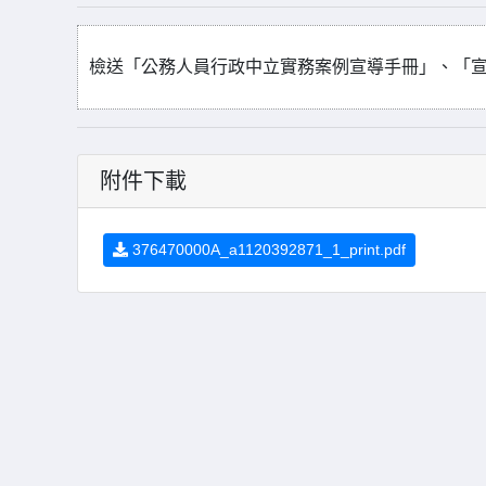
檢送「公務人員行政中立實務案例宣導手冊」、「宣
附件下載
376470000A_a1120392871_1_print.pdf