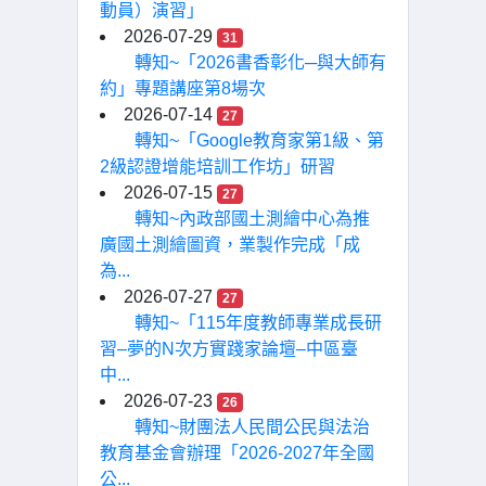
動員）演習」
2026-07-29
31
轉知~「2026書香彰化─與大師有
約」專題講座第8場次
2026-07-14
27
轉知~「Google教育家第1級、第
2級認證增能培訓工作坊」研習
2026-07-15
27
轉知~內政部國土測繪中心為推
廣國土測繪圖資，業製作完成「成
為...
2026-07-27
27
轉知~「115年度教師專業成長研
習–夢的N次方實踐家論壇–中區臺
中...
2026-07-23
26
轉知~財團法人民間公民與法治
教育基金會辦理「2026-2027年全國
公...