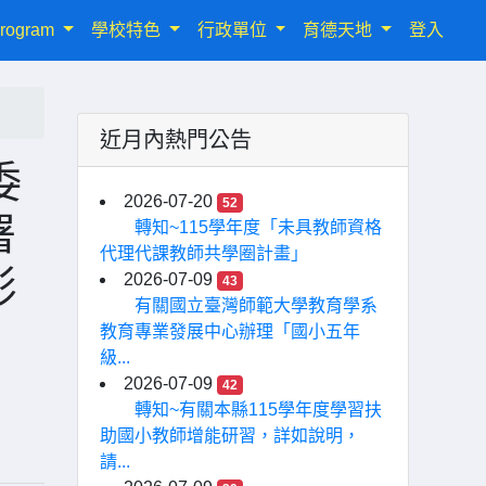
rogram
學校特色
行政單位
育德天地
登入
近月內熱門公告
委
2026-07-20
52
署
轉知~115學年度「未具教師資格
代理代課教師共學圈計畫」
影
2026-07-09
43
有關國立臺灣師範大學教育學系
教育專業發展中心辦理「國小五年
級...
2026-07-09
42
轉知~有關本縣115學年度學習扶
助國小教師增能研習，詳如說明，
請...