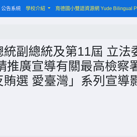
urrent)
公告系統
學校介紹
育德國小雙語資源網 Yude Bilingual P
總統副總統及第11屆 立法
請推廣宣導有關最高檢察
灣 反賄選 愛臺灣」系列宣導