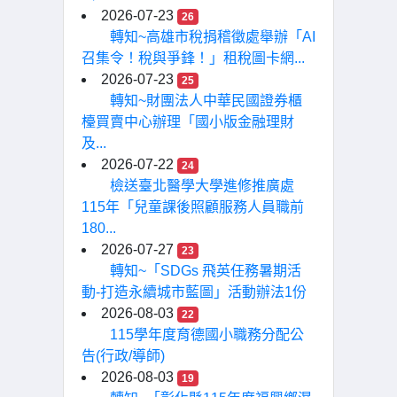
2026-07-23
26
轉知~高雄市稅捐稽徵處舉辦「AI
召集令！稅與爭鋒！」租稅圖卡網...
2026-07-23
25
轉知~財團法人中華民國證券櫃
檯買賣中心辦理「國小版金融理財
及...
2026-07-22
24
檢送臺北醫學大學進修推廣處
115年「兒童課後照顧服務人員職前
180...
2026-07-27
23
轉知~「SDGs 飛英任務暑期活
動-打造永續城市藍圖」活動辦法1份
2026-08-03
22
115學年度育德國小職務分配公
告(行政/導師)
2026-08-03
19