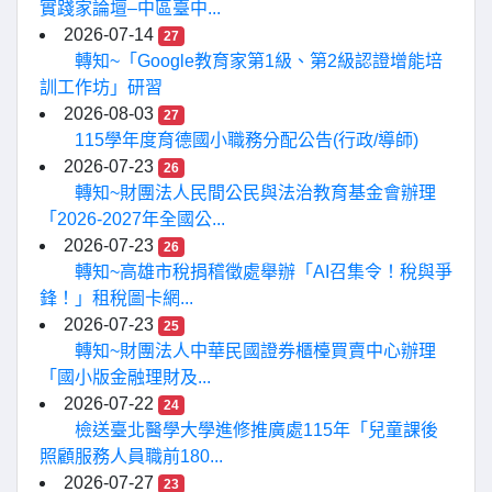
實踐家論壇–中區臺中...
2026-07-14
27
轉知~「Google教育家第1級、第2級認證增能培
訓工作坊」研習
2026-08-03
27
115學年度育德國小職務分配公告(行政/導師)
2026-07-23
26
轉知~財團法人民間公民與法治教育基金會辦理
「2026-2027年全國公...
2026-07-23
26
轉知~高雄市稅捐稽徵處舉辦「AI召集令！稅與爭
鋒！」租稅圖卡網...
2026-07-23
25
轉知~財團法人中華民國證券櫃檯買賣中心辦理
「國小版金融理財及...
2026-07-22
24
檢送臺北醫學大學進修推廣處115年「兒童課後
照顧服務人員職前180...
2026-07-27
23