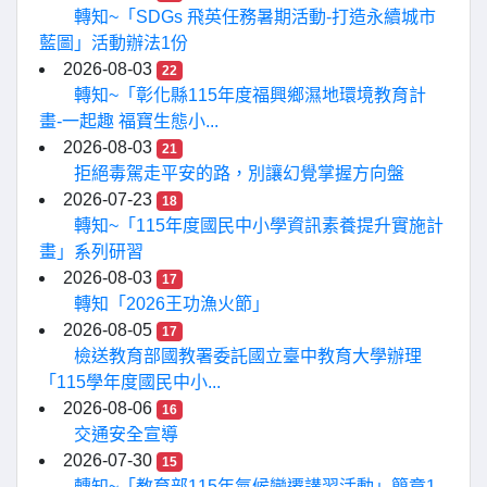
轉知~「SDGs 飛英任務暑期活動-打造永續城市
藍圖」活動辦法1份
2026-08-03
22
轉知~「彰化縣115年度福興鄉濕地環境教育計
畫-一起趣 福寶生態小...
2026-08-03
21
拒絕毒駕走平安的路，別讓幻覺掌握方向盤
2026-07-23
18
轉知~「115年度國民中小學資訊素養提升實施計
畫」系列研習
2026-08-03
17
轉知「2026王功漁火節」
2026-08-05
17
檢送教育部國教署委託國立臺中教育大學辦理
「115學年度國民中小...
2026-08-06
16
交通安全宣導
2026-07-30
15
轉知~「教育部115年氣候變遷講習活動」簡章1