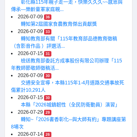
彰化縣115年親子走一走，快樂久久久~~感恩與
傳承—樂齡童軍家庭親...
2026-07-09
36
轉知第2屆國家食農教育傑出貢獻獎
2026-07-09
33
轉知教育部有關「115年教育部品德教育徵稿
（含影音作品 ）評選活...
2026-07-15
31
檢送教育部委託方成事股份有限公司辦理「115
年教師節敬師徵稿活...
2026-07-09
30
交通安全宣導，本縣115年1-4月道路交通事故死
傷累計10,291人
2026-07-15
30
本縣「2026城鎮韌性（全民防衛動員）演習」
2026-07-29
29
轉知~「2026書香彰化─與大師有約」專題講座第
8場次
2026-07-14
26