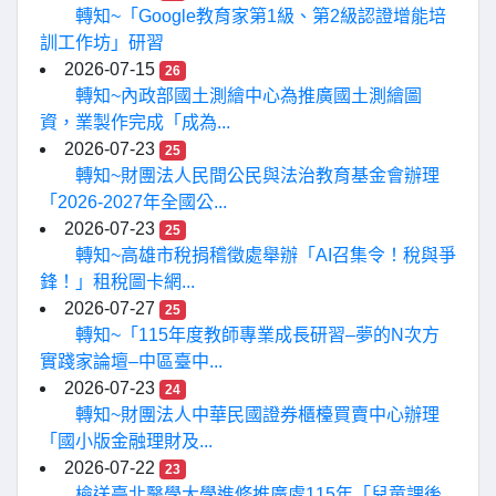
轉知~「Google教育家第1級、第2級認證增能培
訓工作坊」研習
2026-07-15
26
轉知~內政部國土測繪中心為推廣國土測繪圖
資，業製作完成「成為...
2026-07-23
25
轉知~財團法人民間公民與法治教育基金會辦理
「2026-2027年全國公...
2026-07-23
25
轉知~高雄市稅捐稽徵處舉辦「AI召集令！稅與爭
鋒！」租稅圖卡網...
2026-07-27
25
轉知~「115年度教師專業成長研習–夢的N次方
實踐家論壇–中區臺中...
2026-07-23
24
轉知~財團法人中華民國證券櫃檯買賣中心辦理
「國小版金融理財及...
2026-07-22
23
檢送臺北醫學大學進修推廣處115年「兒童課後