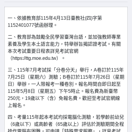
一、依據教育部115年4月13日臺教社(四)字第
1152401077號函辦理。
二、教育部為鼓勵全民學習臺灣台語，並加強教師專業
素養及學生本土語言能力，特舉辦旨揭認證考試。有關
本次考試重要日程表詳見考試官網
（https://ttg.moe.edu.tw）。
三、115年7月考試採「分卷分天」舉行，A卷訂於115年
7月25日（星期六）測驗；B卷訂於115年7月26日（星期
日）舉辦，一人限報考一種卷別。報名時間自即日起至
115年5月8日（星期五）下午5時止。報名費為新臺幣
250元，19歲以下（含）免報名費。歡迎至考試官網線
上報名。
四、考量115年起本考試均採電腦化測驗，若學齡前幼兒
（6歲以下）或高齡者（65歲以上）評估於測驗期間全程
操作電腦有困難，可申請「特殊需求服務」，詳見考試