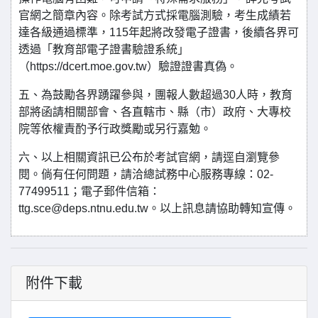
官網之簡章內容。除考試方式採電腦測驗，考生成績若
達各級通過標準，115年起將改發電子證書，後續各界可
透過「教育部電子證書驗證系統」
（https://dcert.moe.gov.tw）驗證證書真偽。
五、為鼓勵各界踴躍參與，團報人數超過30人時，教育
部將函請相關部會、各直轄市、縣（市）政府、大專校
院等依權責酌予行政獎勵或另行嘉勉。
六、以上相關資訊已公布於考試官網，請逕自瀏覽參
閱。倘有任何問題，請洽總試務中心服務專線：02-
77499511；電子郵件信箱：
ttg.sce@deps.ntnu.edu.tw。以上訊息請協助轉知宣傳。
附件下載