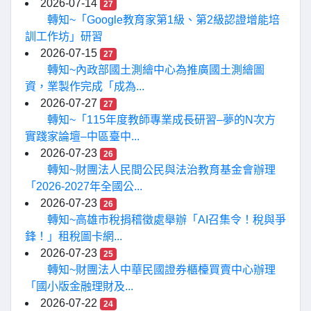
2026-07-14
27
轉知~「Google教育家第1級、第2級認證增能培
訓工作坊」研習
2026-07-15
27
轉知~內政部國土測繪中心為推廣國土測繪圖
資，業製作完成「成為...
2026-07-27
27
轉知~「115年度教師專業成長研習–夢的N次方
實踐家論壇–中區臺中...
2026-07-23
26
轉知~財團法人民間公民與法治教育基金會辦理
「2026-2027年全國公...
2026-07-23
26
轉知~高雄市稅捐稽徵處舉辦「AI召集令！稅與爭
鋒！」租稅圖卡網...
2026-07-23
25
轉知~財團法人中華民國證券櫃檯買賣中心辦理
「國小版金融理財及...
2026-07-22
24