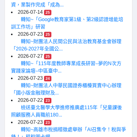
資，業製作完成「成為...
2026-07-14
25
轉知~「Google教育家第1級、第2級認證增能培
訓工作坊」研習
2026-07-23
25
轉知~財團法人民間公民與法治教育基金會辦理
「2026-2027年全國公...
2026-07-27
25
轉知~「115年度教師專業成長研習–夢的N次方
實踐家論壇–中區臺中...
2026-07-23
24
轉知~財團法人中華民國證券櫃檯買賣中心辦理
「國小版金融理財及...
2026-07-22
23
檢送臺北醫學大學進修推廣處115年「兒童課後
照顧服務人員職前180...
2026-07-23
23
轉知~高雄市稅捐稽徵處舉辦「AI召集令！稅與爭
鋒！」租稅圖卡網...