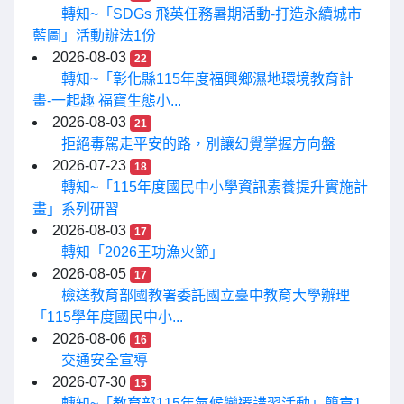
轉知~「SDGs 飛英任務暑期活動-打造永續城市
藍圖」活動辦法1份
2026-08-03
22
轉知~「彰化縣115年度福興鄉濕地環境教育計
畫-一起趣 福寶生態小...
2026-08-03
21
拒絕毒駕走平安的路，別讓幻覺掌握方向盤
2026-07-23
18
轉知~「115年度國民中小學資訊素養提升實施計
畫」系列研習
2026-08-03
17
轉知「2026王功漁火節」
2026-08-05
17
檢送教育部國教署委託國立臺中教育大學辦理
「115學年度國民中小...
2026-08-06
16
交通安全宣導
2026-07-30
15
轉知~「教育部115年氣候變遷講習活動」簡章1