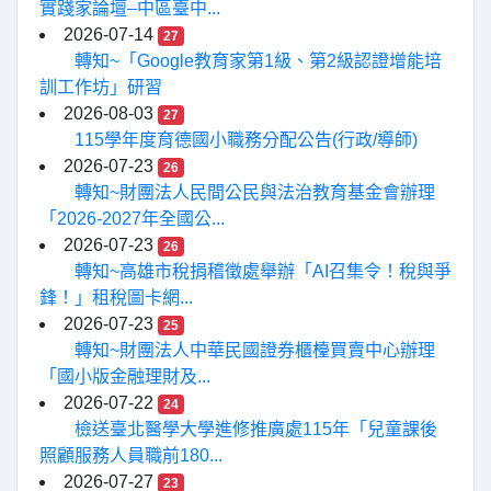
實踐家論壇–中區臺中...
2026-07-14
27
轉知~「Google教育家第1級、第2級認證增能培
訓工作坊」研習
2026-08-03
27
115學年度育德國小職務分配公告(行政/導師)
2026-07-23
26
轉知~財團法人民間公民與法治教育基金會辦理
「2026-2027年全國公...
2026-07-23
26
轉知~高雄市稅捐稽徵處舉辦「AI召集令！稅與爭
鋒！」租稅圖卡網...
2026-07-23
25
轉知~財團法人中華民國證券櫃檯買賣中心辦理
「國小版金融理財及...
2026-07-22
24
檢送臺北醫學大學進修推廣處115年「兒童課後
照顧服務人員職前180...
2026-07-27
23