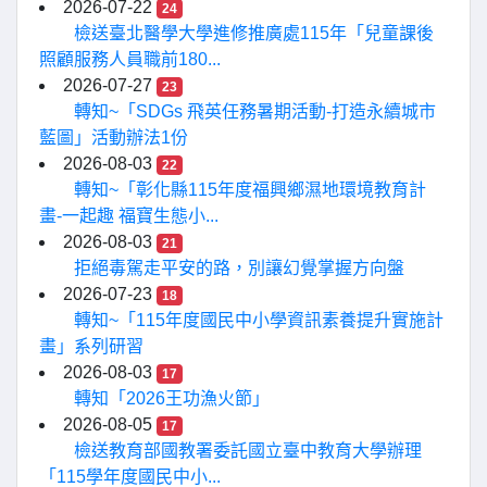
2026-07-22
24
檢送臺北醫學大學進修推廣處115年「兒童課後
照顧服務人員職前180...
2026-07-27
23
轉知~「SDGs 飛英任務暑期活動-打造永續城市
藍圖」活動辦法1份
2026-08-03
22
轉知~「彰化縣115年度福興鄉濕地環境教育計
畫-一起趣 福寶生態小...
2026-08-03
21
拒絕毒駕走平安的路，別讓幻覺掌握方向盤
2026-07-23
18
轉知~「115年度國民中小學資訊素養提升實施計
畫」系列研習
2026-08-03
17
轉知「2026王功漁火節」
2026-08-05
17
檢送教育部國教署委託國立臺中教育大學辦理
「115學年度國民中小...