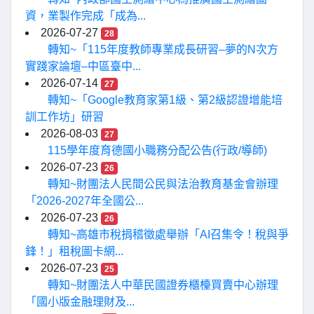
資，業製作完成「成為...
2026-07-27
28
轉知~「115年度教師專業成長研習–夢的N次方
實踐家論壇–中區臺中...
2026-07-14
27
轉知~「Google教育家第1級、第2級認證增能培
訓工作坊」研習
2026-08-03
27
115學年度育德國小職務分配公告(行政/導師)
2026-07-23
26
轉知~財團法人民間公民與法治教育基金會辦理
「2026-2027年全國公...
2026-07-23
26
轉知~高雄市稅捐稽徵處舉辦「AI召集令！稅與爭
鋒！」租稅圖卡網...
2026-07-23
25
轉知~財團法人中華民國證券櫃檯買賣中心辦理
「國小版金融理財及...