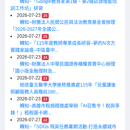
轉知~「Google教育家第1級、第2級認證增能培
訓工作坊」研習
2026-07-23
25
轉知~財團法人民間公民與法治教育基金會辦理
「2026-2027年全國公...
2026-07-27
25
轉知~「115年度教師專業成長研習–夢的N次方
實踐家論壇–中區臺中...
2026-07-23
24
轉知~財團法人中華民國證券櫃檯買賣中心辦理
「國小版金融理財及...
2026-07-22
23
檢送臺北醫學大學進修推廣處115年「兒童課後
照顧服務人員職前180...
2026-07-23
23
轉知~高雄市稅捐稽徵處舉辦「AI召集令！稅與爭
鋒！」租稅圖卡網...
2026-07-27
22
轉知~「SDGs 飛英任務暑期活動-打造永續城市