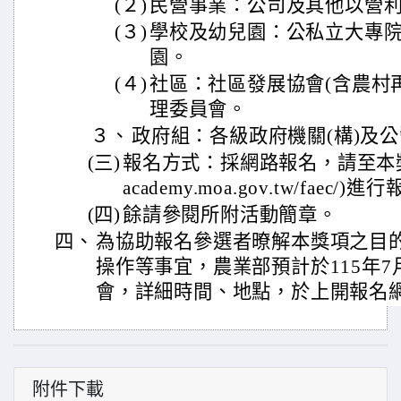
(２)
民營事業：公司及其他以營
(３)
學校及幼兒園：公私立大專
園。
(４)
社區：社區發展協會(含農村
理委員會。
３、
政府組：各級政府機關(構)及
(三)
報名方式：採網路報名，請至本獎項網
academy.moa.gov.tw/faec/)
(四)
餘請參閱所附活動簡章。
四、
為協助報名參選者暸解本獎項之目
操作等事宜，農業部預計於115年7
會，詳細時間、地點，於上開報名
附件下載