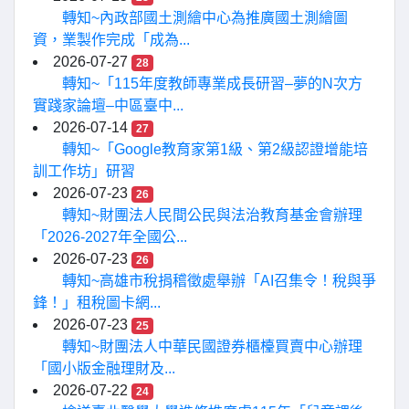
轉知~內政部國土測繪中心為推廣國土測繪圖
資，業製作完成「成為...
2026-07-27
28
轉知~「115年度教師專業成長研習–夢的N次方
實踐家論壇–中區臺中...
2026-07-14
27
轉知~「Google教育家第1級、第2級認證增能培
訓工作坊」研習
2026-07-23
26
轉知~財團法人民間公民與法治教育基金會辦理
「2026-2027年全國公...
2026-07-23
26
轉知~高雄市稅捐稽徵處舉辦「AI召集令！稅與爭
鋒！」租稅圖卡網...
2026-07-23
25
轉知~財團法人中華民國證券櫃檯買賣中心辦理
「國小版金融理財及...
2026-07-22
24