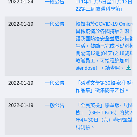
2022-01-24
一般公告
111年11月5日至11月13日「
22第三屆臺灣科學節」
2022-01-19
一般公告
轉知由於COVID-19 Omicro
異株疫情於各國持續升溫，
護我國防疫安全並逐步恢復
生活，鼓勵已完成基礎劑接
間隔滿12週(84天)之18歲以
教職員工，可接種追加劑（B
ster dose），請查照。
2022-01-19
一般公告
「磺溪文學第30輯-彰化縣作
作品集」徵集簡章乙份。
2022-01-19
一般公告
「全民英檢」學童版-「小學
檢」（GEPT Kids）將於202
年4月30日（六）辦理筆試
試測驗。