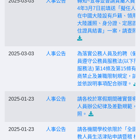
2025-03-03
人事公告
轉知~宣導並督請貴屬人員於
4年3月7日前填送「擬任人
在中國大陸設有戶籍、領用
大陸護照、身分證、定居證
住證具結書」一案，請查照
2025-03-03
人事公告
為落實公務人員及約聘（僱
員遵守公務員服務法(以下簡
服務法) 第14條及第15條有
商禁止及兼職限制規定，請
並依說明事項配合辦理。
2025-01-23
人事公告
請各校於寒假期間確實督導
人員辦公紀律及差勤規範，
照。
2025-01-23
人事公告
請各機關學校依限於「全國
教人員生活津貼申請暨稽 核