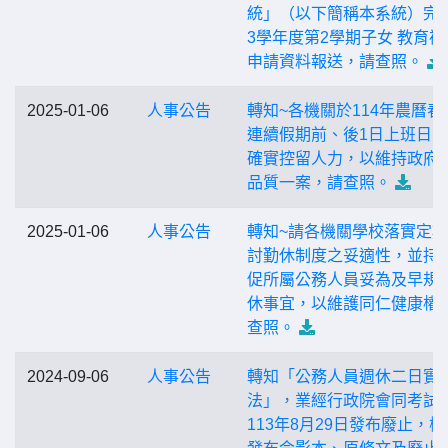
統」（以下簡稱本系統）完成
3學年度第2學期子女 教育補
申請資料報送，請查照。
2025-01-06
人事公告
轉知~各機關於114年農曆春
連續假期前、後1日上班日
確實控留人力，以維持政府
品質一案，請查照。
2025-01-06
人事公告
轉知~請各機關學校落實定
討勤休制度之妥適性，並持
促所屬公務人員妥為及早規
休事宜，以維護同仁健康權
查照。
2024-09-06
人事公告
轉知「公務人員週休二日實
法」，業經行政院會同考試
113年8月29日發布廢止，檢