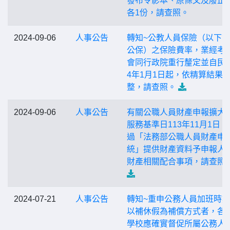
發布令影本、原條文及廢止
各1份，請查照。
2024-09-06
人事公告
轉知~公教人員保險（以下
公保）之保險費率，業經考
會同行政院重行釐定並自民國
4年1月1日起，依精算結果
整，請查照。
2024-09-06
人事公告
有關公職人員財產申報擴大
服務基準日113年11月1日，
過「法務部公職人員財產申
統」提供財產資料予申報人
財產相關配合事項，請查照
2024-07-21
人事公告
轉知~重申公務人員加班時
以補休假為補償方式者，各
學校應確實督促所屬公務人