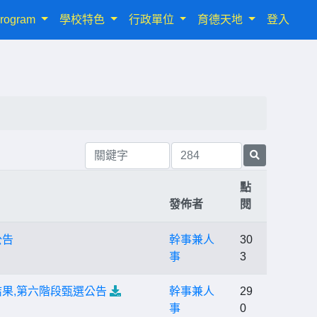
rogram
學校特色
行政單位
育德天地
登入
點
發佈者
閱
公告
幹事兼人
30
事
3
果,第六階段甄選公告
幹事兼人
29
事
0