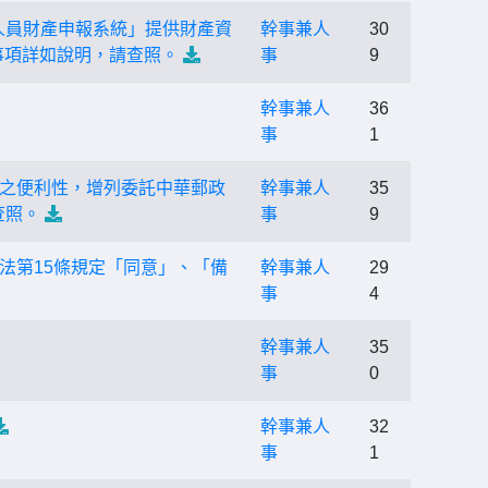
職人員財產申報系統」提供財產資
幹事兼人
30
合事項詳如說明，請查照。
事
9
幹事兼人
36
事
1
之便利性，增列委託中華郵政
幹事兼人
35
查照。
事
9
服務法第15條規定「同意」、「備
幹事兼人
29
事
4
幹事兼人
35
事
0
幹事兼人
32
事
1