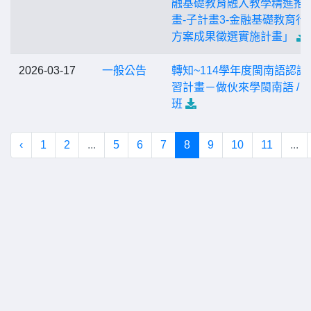
融基礎教育融入教學精進推
畫-子計畫3-金融基礎教育行
方案成果徵選實施計畫」
2026-03-17
一般公告
轉知~114學年度閩南語認證
習計畫－做伙來學閩南語 / 
班
‹
1
2
...
5
6
7
8
9
10
11
...